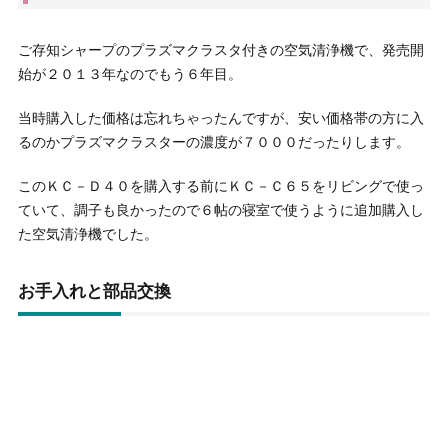
ご存知シャープのプラズマクラスタ付きの空気清浄機で、発売開
始が２０１３年なのでもう６年目。
当時購入した価格は忘れちゃったんですが、安い価格帯の方に入
るのかプラズマクラスターの濃度が７０００だったりします。
このＫＣ－Ｄ４０を購入する前にＫＣ－Ｃ６５をリビングで使っ
ていて、調子も良かったので６帖の寝室で使うように追加購入し
た空気清浄機でした。
お手入れと部品交換