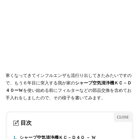
寒くなってきてインフルエンザも流行り出してきたみたいですの
で、もう６年目に突入する我が家の
シャープ空気清浄機ＫＣ－Ｄ
４０ーW
を使い始める前にフィルターなどの部品交換を含めてお
手入れをしましたので、その様子を書いてみます。
目次
1.
シャープ空気清浄機ＫＣ－Ｄ４０ － W