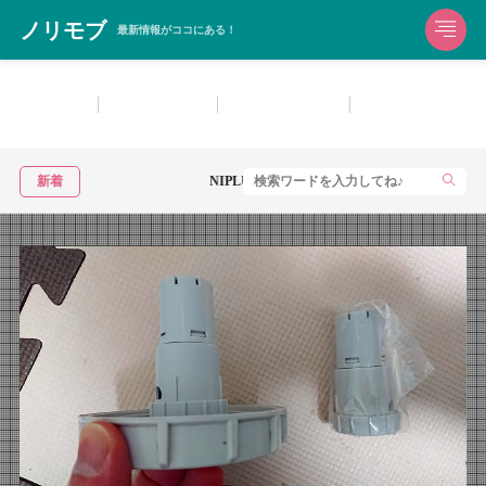
ノリモブ
最新情報がココにある！
生活雑貨
洗濯用洗剤
お風呂用洗剤
住宅用洗剤・マル
新着
NIPLUX HAND MOMIをレビュー！手の疲れにおすすめのハ