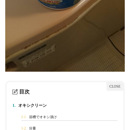
目次
1.
オキシクリーン
1-1.
浴槽でオキシ漬け
1-2.
分量