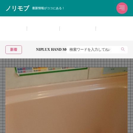
ノリモブ
最新情報がココにある！
生活雑貨
洗濯用洗剤
お風呂用洗剤
住宅用洗剤・マル
NIPLUX HAND MOMIをレビュー！手の疲れにおすすめのハンドケア器
新着