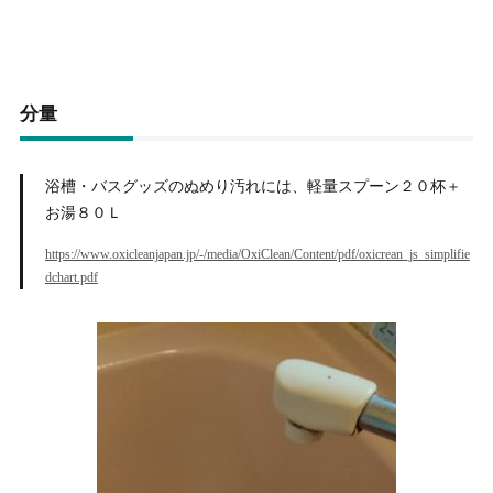
分量
浴槽・バスグッズのぬめり汚れには、軽量スプーン２０杯＋
お湯８０Ｌ
https://www.oxicleanjapan.jp/-/media/OxiClean/Content/pdf/oxicrean_js_simplifie
dchart.pdf