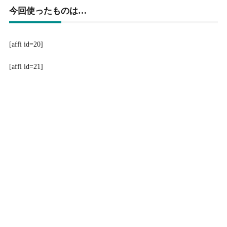
今回使ったものは…
[affi id=20]
[affi id=21]