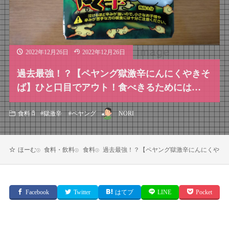
2022年12月26日
2022年12月26日
過去最強！？【ペヤング獄激辛にんにくやきそ
ば】ひと口目でアウト！食べきるためには…
NORI
食料
#
獄激辛
#
ペヤング
食料・飲料
食料
過去最強！？【ペヤング獄激辛にんにくやき
ほーむ
Facebook
Twitter
はてブ
LINE
Pocket