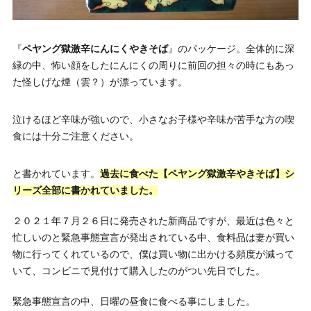
『
ペヤング獄激辛にんにくやきそば
』のパッケージ。全体的に深
緑の中、怖い顔をしたにんにくの周りに前回の担々の時にもあっ
た怪しげな煙（雲？）が漂っています。
泣けるほど辛味が強いので、小さなお子様や辛味が苦手な方の喫
食には十分ご注意ください。
と書かれています。
過去に食べた【ペヤング獄激辛やきそば】シ
リーズ全部に書かれていました。
２０２１年７月２６日に発売された新商品ですが、最近は色々と
忙しいのと緊急事態宣言が発出されている中、食料品は妻が買い
物に行ってくれているので、僕は買い物に出かける頻度が減って
いて、コンビニで見付けて購入したのがつい先日でした。
緊急事態宣言の中、日曜の昼食に食べる事にしました。