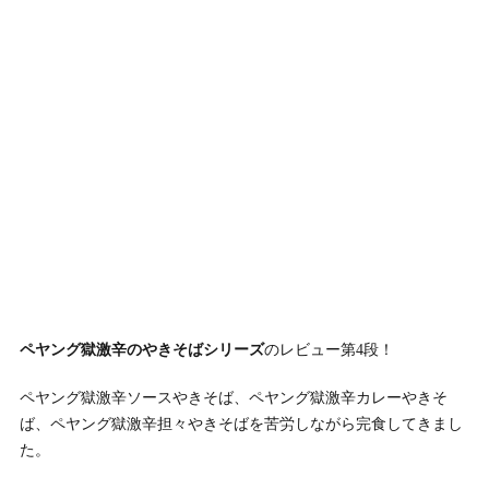
ペヤング獄激辛のやきそばシリーズ
のレビュー第4段！
ペヤング獄激辛ソースやきそば、ペヤング獄激辛カレーやきそ
ば、ペヤング獄激辛担々やきそばを苦労しながら完食してきまし
た。