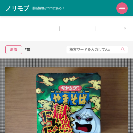
ノリモブ
最新情報がココにある！
生活雑貨
洗濯用洗剤
お風呂用洗剤
住宅用洗剤・マル
新着
NIPLUX HAND MOMIをレビュー！手の疲れにおすすめの