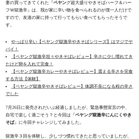
妻の買ってきてくれた『
ペヤン
グ超大盛りやきそばハーフ＆ハー
フＷ獄激辛』は、我が家に辛い物を食べられるのが僕一人だけで
すので、友達の家に持って行ってもらい食べてもらったそうで
す。
やっぱり辛い【ペヤング獄激辛やきそばシリーズ】はマジでヤ
バイ！
【ペヤング獄激辛坦々やきそばレビュー】辛さに少し慣れてき
たけど卵を入れて完食！
【ペヤング獄激辛カレーやきそばレビュー】震える辛さを完食
する方法【体験】
【ペヤング獄激辛やきそばレビュー】体調不良になる程の辛さ
でした
7月26日に発売されだいぶ経過しましたが、緊急事態宣言の中、
自宅で楽しく過ごそう？と今回は『
ペヤング獄激辛にんにくやき
そば
』に今回チャレンジしてみました。
獄激辛３回を体験し、少しづつ慣れてきたと思っていましたが、