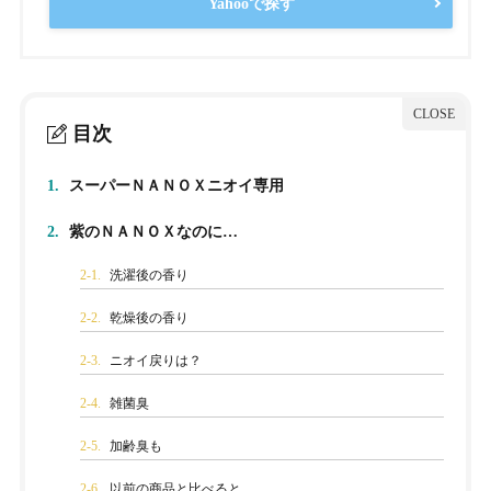
Yahooで探す
目次
1.
スーパーＮＡＮＯＸニオイ専用
2.
紫のＮＡＮＯＸなのに…
2-1.
洗濯後の香り
2-2.
乾燥後の香り
2-3.
ニオイ戻りは？
2-4.
雑菌臭
2-5.
加齢臭も
2-6.
以前の商品と比べると