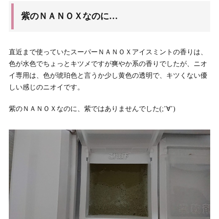
紫のＮＡＮＯＸなのに…
直近まで使っていたスーパーＮＡＮＯＸアイスミントの香りは、
色が水色でちょっとキツメですが爽やか系の香りでしたが、ニオ
イ専用は、色が琥珀色と言うか少し黄色の透明で、キツくない優
しい感じのニオイです。
紫のＮＡＮＯＸなのに、紫ではありませんでした(;’∀’)