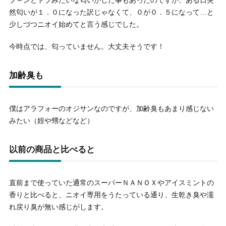
プ～ンとドブみたいな匂いがした事もあったのですが、ある日突
然匂いが１．０になった訳じゃなくて、０が０．５になって…と
少しづつニオイ始めてと言う感じでした。
今時点では、匂っていません。大丈夫そうです！
加齢臭も
僕はアラフォーのオジサンなのですが、加齢臭もあまり感じない
みたい（姪や甥などなど）
以前の商品と比べると
直前まで使っていた通常のスーパーＮＡＮＯＸやアイスミントの
香りと比べると、ニオイ専用をうたっている通り、生乾き臭や濡
れ戻り臭が無い感じがします。