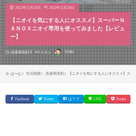
2022年12月26日
2022年12月26日
【ニオイを気にする人にオススメ】スーパーＮ
ＡＮＯＸニオイ専用を使ってみました【レビュ
ー】
NORI
洗濯用洗剤
#
ライオン
生活雑貨
洗濯用洗剤
【ニオイを気にする人にオススメ】スー
ほーむ
Facebook
Twitter
はてブ
LINE
Pocket