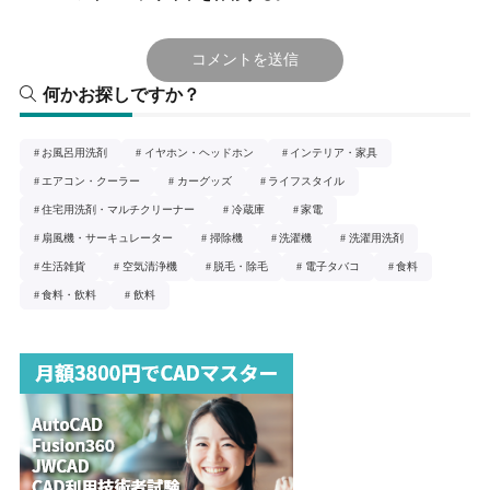
何かお探しですか？
お風呂用洗剤
イヤホン・ヘッドホン
インテリア・家具
エアコン・クーラー
カーグッズ
ライフスタイル
住宅用洗剤・マルチクリーナー
冷蔵庫
家電
扇風機・サーキュレーター
掃除機
洗濯機
洗濯用洗剤
生活雑貨
空気清浄機
脱毛・除毛
電子タバコ
食料
食料・飲料
飲料