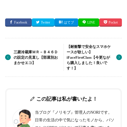
Facebook
Twitter
はてブ
LINE
Pocket
【耐衝撃で安全なスマホケ
三菱冷蔵庫ＭＲ－Ｂ４６Ｄ
ースが欲しい】
の設定の見直し【部屋別お
iFaceFirstClass【今更なが
まかせエコ】
ら購入しました！良いで
す！】
この記事は私が書いたよ！
当ブログ『ノリモブ』管理人のNORIです。
日常の生活の中で気になったモノから、パソ