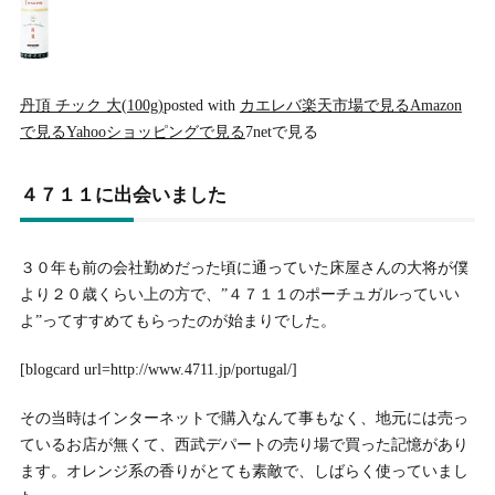
丹頂 チック 大(100g)
posted with
カエレバ
楽天市場で見る
Amazon
で見る
Yahooショッピングで見る
7netで見る
４７１１に出会いました
３０年も前の会社勤めだった頃に通っていた床屋さんの大将が僕
より２０歳くらい上の方で、”４７１１のポーチュガルっていい
よ”ってすすめてもらったのが始まりでした。
[blogcard url=http://www.4711.jp/portugal/]
その当時はインターネットで購入なんて事もなく、地元には売っ
ているお店が無くて、西武デパートの売り場で買った記憶があり
ます。オレンジ系の香りがとても素敵で、しばらく使っていまし