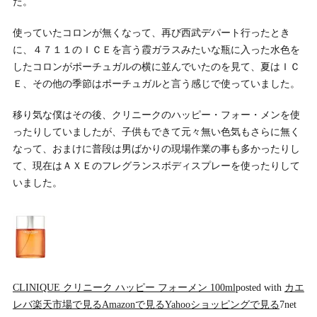
た。
使っていたコロンが無くなって、再び西武デパート行ったとき
に、４７１１のＩＣＥを言う霞ガラスみたいな瓶に入った水色を
したコロンがポーチュガルの横に並んでいたのを見て、夏はＩＣ
Ｅ、その他の季節はポーチュガルと言う感じで使っていました。
移り気な僕はその後、クリニークのハッピー・フォー・メンを使
ったりしていましたが、子供もできて元々無い色気もさらに無く
なって、おまけに普段は男ばかりの現場作業の事も多かったりし
て、現在はＡＸＥのフレグランスボディスプレーを使ったりして
いました。
CLINIQUE クリニーク ハッピー フォーメン 100ml
posted with
カエ
レバ
楽天市場で見る
Amazonで見る
Yahooショッピングで見る
7net