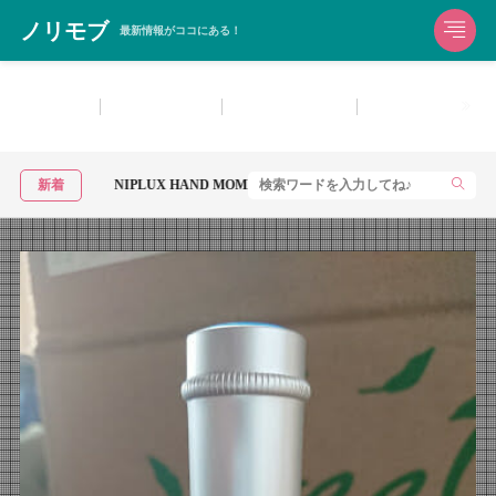
ノリモブ
最新情報がココにある！
生活雑貨
洗濯用洗剤
お風呂用洗剤
住宅用洗剤・マル
NIPLUX HAND MOMIをレビュー！手の疲れにおすすめのハンドケア器
新着