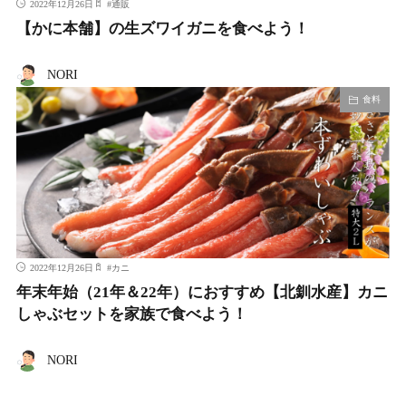
2022年12月26日
#
通販
【かに本舗】の生ズワイガニを食べよう！
NORI
食料
2022年12月26日
#
カニ
年末年始（21年＆22年）におすすめ【北釧水産】カニ
しゃぶセットを家族で食べよう！
NORI