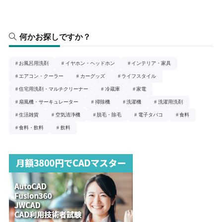
何かお探しですか？
お風呂用洗剤
イヤホン・ヘッドホン
インテリア・家具
エアコン・クーラー
カーグッズ
ライフスタイル
住宅用洗剤・マルチクリーナー
冷蔵庫
家電
扇風機・サーキュレーター
掃除機
洗濯機
洗濯用洗剤
生活雑貨
空気清浄機
脱毛・除毛
電子タバコ
食料
食料・飲料
飲料