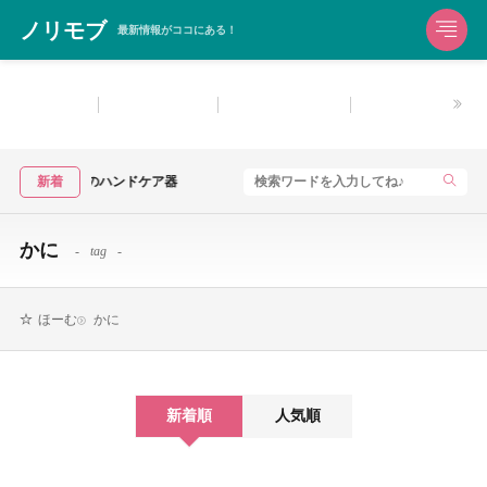
ノリモブ
最新情報がココにある！
生活雑貨
洗濯用洗剤
お風呂用洗剤
住宅用洗剤・マル
疲れにおすすめのハンドケア器
新着
かに
tag
かに
ほーむ
新着順
人気順